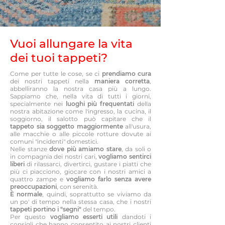
Vuoi allungare la vita
dei tuoi tappeti?
Come per tutte le cose, se ci
prendiamo cura
dei nostri tappeti nella
maniera corretta
,
abbelliranno la nostra casa più a lungo.
Sappiamo che, nella vita di tutti i giorni,
specialmente nei
luoghi più frequentati
della
nostra abitazione come l'ingresso, la cucina, il
soggiorno, il salotto può capitare che il
tappeto sia soggetto maggiormente
all'usura,
alle macchie o alle piccole rotture dovute ai
comuni "incidenti" domestici.
Nelle stanze
dove più amiamo stare
, da soli o
in compagnia dei nostri cari,
vogliamo sentirci
liberi
di rilassarci, divertirci, gustare i piatti che
più ci piacciono, giocare con i nostri amici a
quattro zampe e
vogliamo farlo senza avere
preoccupazioni
, con serenità.
È normale
, quindi, soprattutto se viviamo da
un po' di tempo nella stessa casa, che i nostri
tappeti portino i "segni"
del tempo.
Per questo
vogliamo esserti utili
dandoti i
consigli che hanno consentito ai nostri clienti