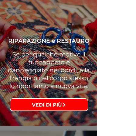
RIPARAZIONE e RESTAURO
Se per qualche motivo il
tuo tappeto è
danneggiato nei bordi, alla
frangia o nel corpo stesso
lo riportiamo a nuova vita.
VEDI DI PIÙ