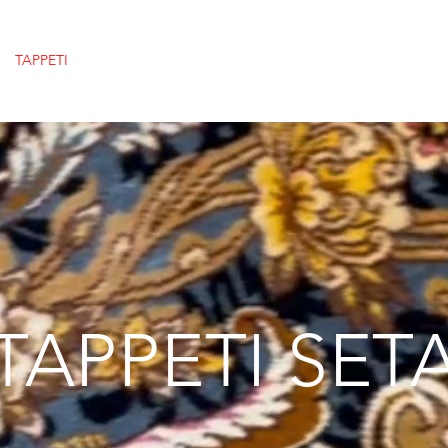
TAPPETI
AMBIENTAZIONI
SERVIZI
CAMBIO TAPPETI
TAPPETI SET