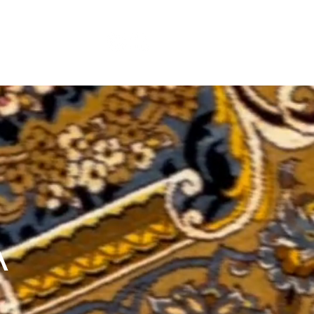
CONTATTI
CHIAMACI:
0421 1541852
A