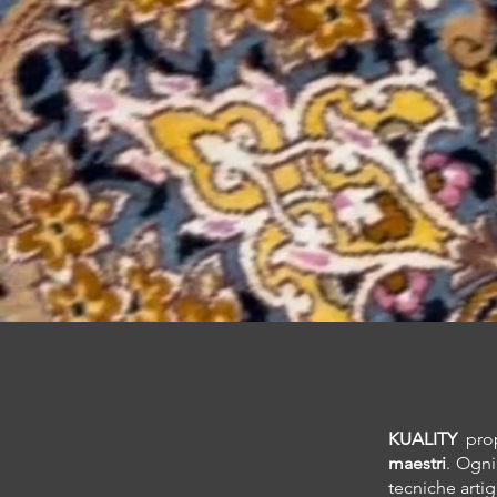
KUALITY
prop
maestri
. Ogni
tecniche artig